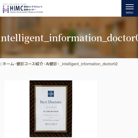
MENU
intelligent_information_doctor
ホーム
健診コース紹介
Ai健診
_intelligent_information_doctor02