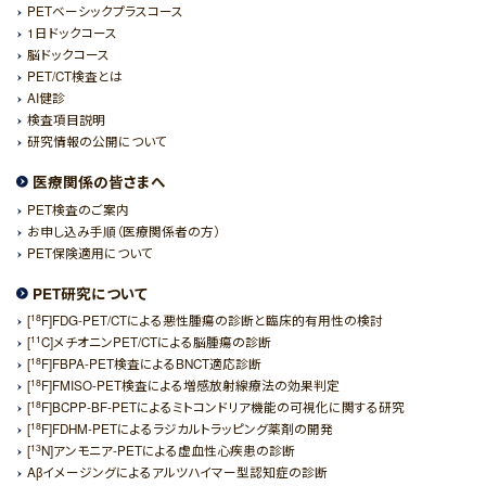
PETベーシックプラスコース
1日ドックコース
脳ドックコース
PET/CT検査とは
AI健診
検査項目説明
研究情報の公開について
医療関係の皆さまへ
PET検査のご案内
お申し込み手順（医療関係者の方）
PET保険適用について
PET研究について
18
[
F]FDG-PET/CTによる悪性腫瘍の診断と臨床的有用性の検討
11
[
C]メチオニンPET/CTによる脳腫瘍の診断
18
[
F]FBPA-PET検査によるBNCT適応診断
18
[
F]FMISO-PET検査による増感放射線療法の効果判定
18
[
F]BCPP-BF-PETによるミトコンドリア機能の可視化に関する研究
18
[
F]FDHM-PETによるラジカルトラッピング薬剤の開発
13
[
N]アンモニア-PETによる虚血性心疾患の診断
Aβイメージングによるアルツハイマー型認知症の診断