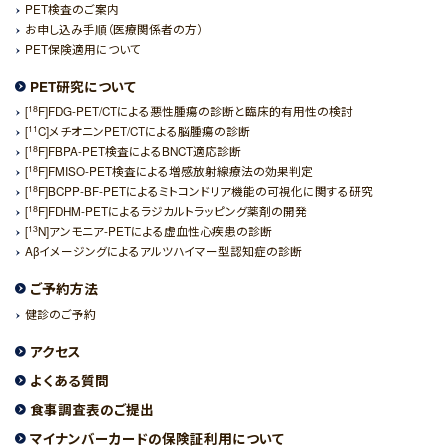
PET検査のご案内
お申し込み手順（医療関係者の方）
PET保険適用について
PET研究について
18
[
F]FDG-PET/CTによる悪性腫瘍の診断と臨床的有用性の検討
11
[
C]メチオニンPET/CTによる脳腫瘍の診断
18
[
F]FBPA-PET検査によるBNCT適応診断
18
[
F]FMISO-PET検査による増感放射線療法の効果判定
18
[
F]BCPP-BF-PETによるミトコンドリア機能の可視化に関する研究
18
[
F]FDHM-PETによるラジカルトラッピング薬剤の開発
13
[
N]アンモニア-PETによる虚血性心疾患の診断
Aβイメージングによるアルツハイマー型認知症の診断
ご予約方法
健診のご予約
アクセス
よくある質問
食事調査表のご提出
マイナンバーカードの保険証利用について