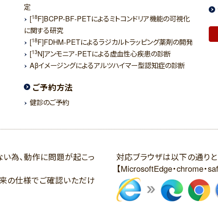
定
18
[
F]BCPP-BF-PETによるミトコンドリア機能の可視化
に関する研究
18
[
F]FDHM-PETによるラジカルトラッピング薬剤の開発
13
[
N]アンモニア-PETによる虚血性心疾患の診断
Aβイメージングによるアルツハイマー型認知症の診断
ご予約方法
健診のご予約
していない為、動作に問題が起こっ
対応ブラウザは以下の通りと
【MicrosoftEdge・chrome・s
本来の仕様でご確認いただけ