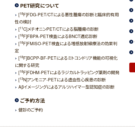
PET研究について
18
[
F]FDG-PET/CTによる悪性腫瘍の診断と臨床的有用
性の検討
11
[
C]メチオニンPET/CTによる脳腫瘍の診断
18
[
F]FBPA-PET検査によるBNCT適応診断
18
[
F]FMISO-PET検査による増感放射線療法の効果判
定
18
[
F]BCPP-BF-PETによるミトコンドリア機能の可視化
に関する研究
18
[
F]FDHM-PETによるラジカルトラッピング薬剤の開発
13
[
N]アンモニア-PETによる虚血性心疾患の診断
Aβイメージングによるアルツハイマー型認知症の診断
ご予約方法
健診のご予約