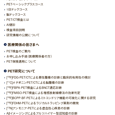
PETベーシックプラスコース
1日ドックコース
脳ドックコース
PET/CT検査とは
AI健診
検査項目説明
研究情報の公開について
医療関係の皆さまへ
PET検査のご案内
お申し込み手順（医療関係者の方）
PET保険適用について
PET研究について
18
[
F]FDG-PET/CTによる悪性腫瘍の診断と臨床的有用性の検討
11
[
C]メチオニンPET/CTによる脳腫瘍の診断
18
[
F]FBPA-PET検査によるBNCT適応診断
18
[
F]FMISO-PET検査による増感放射線療法の効果判定
18
[
F]BCPP-BF-PETによるミトコンドリア機能の可視化に関する研究
18
[
F]FDHM-PETによるラジカルトラッピング薬剤の開発
13
[
N]アンモニア-PETによる虚血性心疾患の診断
Aβイメージングによるアルツハイマー型認知症の診断