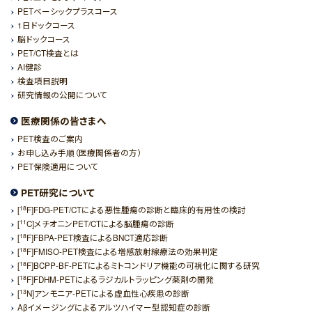
PETベーシックプラスコース
1日ドックコース
脳ドックコース
PET/CT検査とは
AI健診
検査項目説明
研究情報の公開について
医療関係の皆さまへ
PET検査のご案内
お申し込み手順（医療関係者の方）
PET保険適用について
PET研究について
18
[
F]FDG-PET/CTによる悪性腫瘍の診断と臨床的有用性の検討
11
[
C]メチオニンPET/CTによる脳腫瘍の診断
18
[
F]FBPA-PET検査によるBNCT適応診断
18
[
F]FMISO-PET検査による増感放射線療法の効果判定
18
[
F]BCPP-BF-PETによるミトコンドリア機能の可視化に関する研究
18
[
F]FDHM-PETによるラジカルトラッピング薬剤の開発
13
[
N]アンモニア-PETによる虚血性心疾患の診断
Aβイメージングによるアルツハイマー型認知症の診断