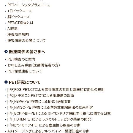
PETベーシックプラスコース
1日ドックコース
脳ドックコース
PET/CT検査とは
AI健診
検査項目説明
研究情報の公開について
医療関係の皆さまへ
PET検査のご案内
お申し込み手順（医療関係者の方）
PET保険適用について
PET研究について
18
[
F]FDG-PET/CTによる悪性腫瘍の診断と臨床的有用性の検討
11
[
C]メチオニンPET/CTによる脳腫瘍の診断
18
[
F]FBPA-PET検査によるBNCT適応診断
18
[
F]FMISO-PET検査による増感放射線療法の効果判定
18
[
F]BCPP-BF-PETによるミトコンドリア機能の可視化に関する研究
18
[
F]FDHM-PETによるラジカルトラッピング薬剤の開発
13
[
N]アンモニア-PETによる虚血性心疾患の診断
Aβイメージングによるアルツハイマー型認知症の診断